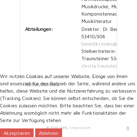
Musikdrucke, Musikhandsc
Komponistennachlässe,
Musikliteratur.
Abteilungen:
Direktor: Dr. Benedikt L
53410/306
benedikt.lodes@onb.ac.at
Stellvertreterin: Mag. Chr
Traunsteiner 53410/312
christa.traunsteiner@onb.
Wir nutzen Cookies auf unserer Website. Einige von ihnen
sind essenziell für den Betrieb der Seite, während andere uns
Kontaktformular
helfen, diese Website und die Nutzererfahrung zu verbessern
(Tracking Cookies). Sie können selbst entscheiden, ob Sie die
Cookies zulassen möchten. Bitte beachten Sie, dass bei einer
Eine E-Mail senden
Ablehnung womöglich nicht mehr alle Funktionalitäten der
Seite zur Verfügung stehen.
© 2015 IAML |
Impressum
Akzeptieren
Ablehnen
*
Benötigtes Feld