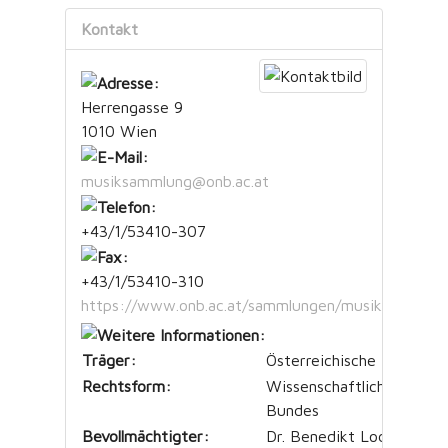
Kontakt
Herrengasse 9
1010 Wien
musiksammlung@onb.ac.at
+43/1/53410-307
+43/1/53410-310
https://www.onb.ac.at/sammlungen/musiksammlun
Träger:
Österreichische Nationalb
Rechtsform:
Wissenschaftliche Anstal
Bundes
Bevollmächtigter:
Dr. Benedikt Lodes