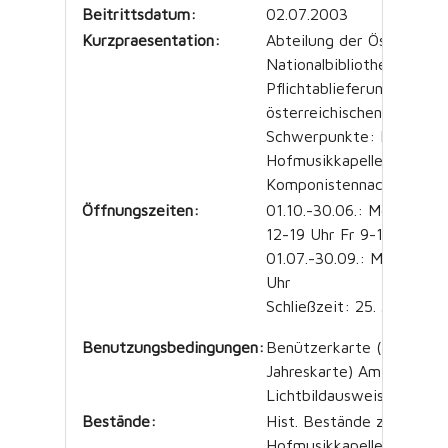
Beitrittsdatum:
02.07.2003
Kurzpraesentation:
Abteilung der Österreich
Nationalbibliothek,
Pflichtablieferung der
österreichischen Musikver
Schwerpunkte: Kaiserlic
Hofmusikkapelle,
Komponistennachlässe
Öffnungszeiten:
01.10.-30.06.: Mo-Mi 9-1
12-19 Uhr Fr 9-13 Uhr
01.07.-30.09.: Mo-Fr 9-1
Uh
Schließzeit: 25. Juli bis 
Benutzungsbedingungen:
Benützerkarte (Tages- u
Jahreskarte) Amtl.
Lichtbildausweis
Bestände:
Hist. Bestände zur kaiser
Hofmusikkapelle, histori