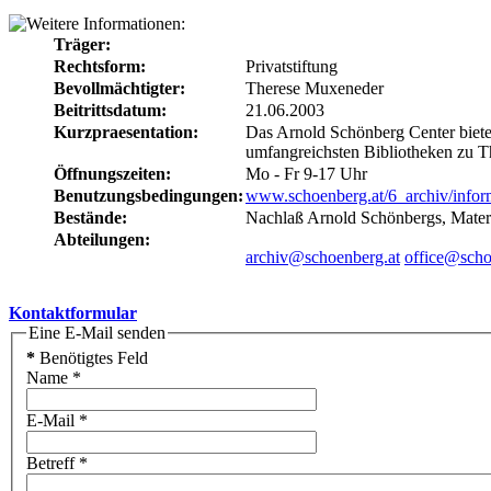
Träger:
Rechtsform:
Privatstiftung
Bevollmächtigter:
Therese Muxeneder
Beitrittsdatum:
21.06.2003
Kurzpraesentation:
Das Arnold Schönberg Center biete
umfangreichsten Bibliotheken zu 
Öffnungszeiten:
Mo - Fr 9-17 Uhr
Benutzungsbedingungen:
www.schoenberg.at/6_archiv/infor
Bestände:
Nachlaß Arnold Schönbergs, Materi
Abteilungen:
archiv@schoenberg.at
office@scho
Kontaktformular
Eine E-Mail senden
*
Benötigtes Feld
Name
*
E-Mail
*
Betreff
*