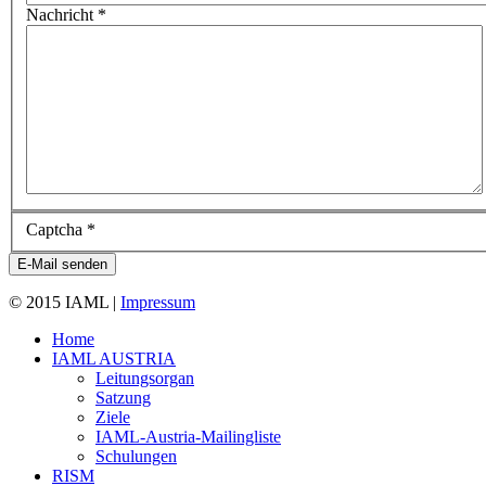
Nachricht
*
Captcha
*
E-Mail senden
© 2015 IAML |
Impressum
Home
IAML AUSTRIA
Leitungsorgan
Satzung
Ziele
IAML-Austria-Mailingliste
Schulungen
RISM